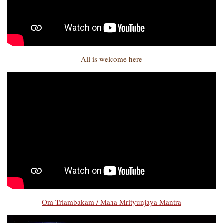
All is welcome here
Om Triambakam / Maha Mrityunjaya Mantra