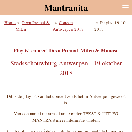
Mantranita
Ga
direct
naar
Home
»
Deva Premal &
»
Concert
»
Playlist 19-10-
de
Miten:
Antwerpen 2018
2018
hoofdinhoud
Playlist concert Deva Premal, Miten & Manose
Stadsschouwburg Antwerpen - 19 oktober
2018
Dit is de playlist van het concert zoals het in Antwerpen geweest
is.
Van een aantal mantra's kan je onder TEKST & UITLEG
MANTRA'S meer informatie vinden.
Ik heb ook een paar foto's die ik die avond gemaakt heb tussen de