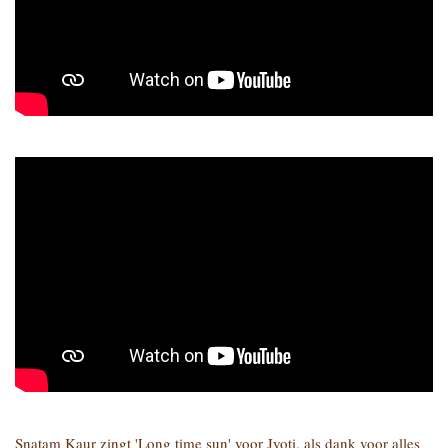
Snatam Kaur zingt 'Long time sun' voor Jyoti, als dank voor alles