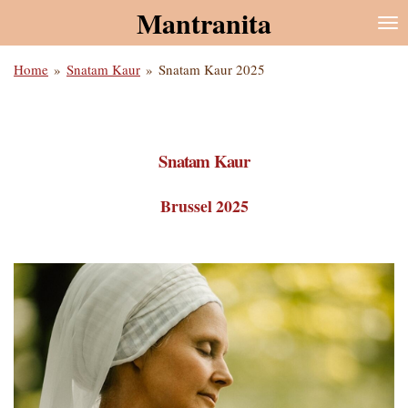
Mantranita
Ga
direct
naar
Home
»
Snatam Kaur
»
Snatam Kaur 2025
de
hoofdinhoud
Snatam Kaur
Brussel 2025