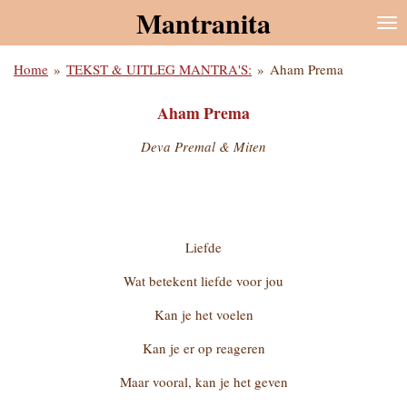
Mantranita
Ga
direct
naar
Home
»
TEKST & UITLEG MANTRA'S:
»
Aham Prema
de
hoofdinhoud
Aham Prema
Deva Premal & Miten
Liefde
Wat betekent liefde voor jou
Kan je het voelen
Kan je er op reageren
Maar vooral, kan je het geven