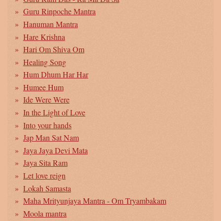
Guru Rinpoche Mantra
Hanuman Mantra
Hare Krishna
Hari Om Shiva Om
Healing Song
Hum Dhum Har Har
Humee Hum
Ide Were Were
In the Light of Love
Into your hands
Jap Man Sat Nam
Jaya Jaya Devi Mata
Jaya Sita Ram
Let love reign
Lokah Samasta
Maha Mrityunjaya Mantra - Om Tryambakam
Moola mantra