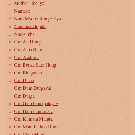
Mother I feel you
Namasté
Nam Myoho Renge Kyo
Nandana Gopala
Narasimha
Om Ah Hung
Om Ama Rani
Om Asatoma
Om Benza Sato Hung
Om Bhagavan
Om Dhara
Om Dum Durgayai
Om Durga
Om Gam Ganapatayae
Om Ham Hanumate
Om Kumara Mantra
Om Mani Padme Hum
Om Muni Muni