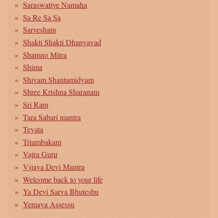
Saraswatiye Namaha
Sa Re Sa Sa
Sarvesham
Shakti Shakti Dhanyavad
Shamno Mitra
Shima
Shivam Shantamidyam
Shree Krishna Sharanam
Sri Ram
Tara Sabari mantra
Teyata
Triambakam
Vajra Guru
Vijaya Devi Mantra
Welcome back to your life
Ya Devi Sarva Bhuteshu
Yemaya Assessu