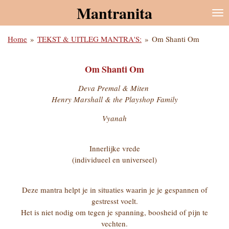
Mantranita
Ga
direct
naar
Home
»
TEKST & UITLEG MANTRA'S:
»
Om Shanti Om
de
hoofdinhoud
Om Shanti Om
Deva Premal & Miten
Henry Marshall & the Playshop Family
Vyanah
Innerlijke vrede
(individueel en universeel)
Deze mantra helpt je in situaties waarin je je gespannen of
gestresst voelt.
Het is niet nodig om tegen je spanning, boosheid of pijn te
vechten.