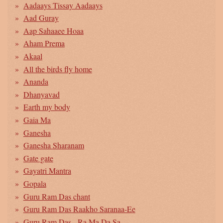
Aadaays Tissay Aadaays
Aad Guray
Aap Sahaaee Hoaa
Aham Prema
Akaal
All the birds fly home
Ananda
Dhanyavad
Earth my body
Gaia Ma
Ganesha
Ganesha Sharanam
Gate gate
Gayatri Mantra
Gopala
Guru Ram Das chant
Guru Ram Das Raakho Saranaa-Ee
Guru Ram Das - Ra Ma Da Sa