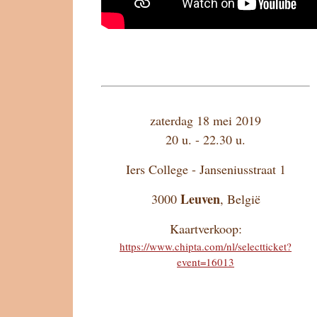
zaterdag 18 mei 2019
20 u. - 22.30 u.
Iers College - Janseniusstraat 1
Leuven
3000
,
België
Kaartverkoop:
https://www.chipta.com/nl/selectticket?
event=16013