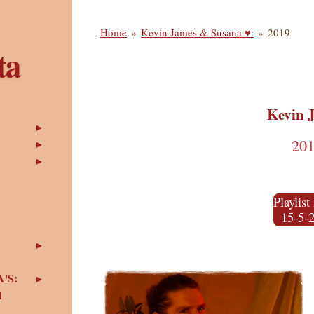
Home
»
Kevin James & Susana ♥:
»
2019
ta
Kevin 
20
Playlist
15-5-
'S:
l