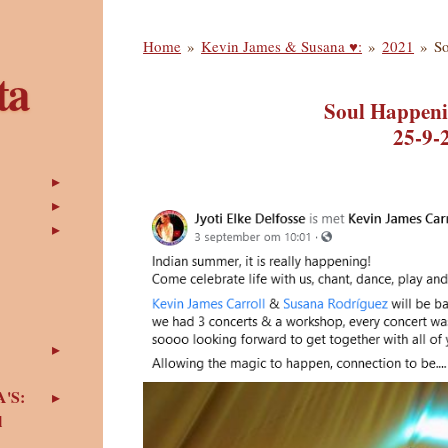
Home
»
Kevin James & Susana ♥:
»
2021
»
S
ta
Soul Happen
25-9-
'S:
l