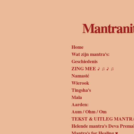
Ga
direct
naar
Mantrani
de
hoofdinhoud
Home
Wat zijn mantra's:
Geschiedenis
ZING MEE ♪ ♫ ♪ ♫
Namasté
Wierook
Tingsha's
Mala
Aarden:
Aum / Ohm / Om
TEKST & UITLEG MANTRA
Helende mantra's Deva Prema
Mantra's for Healing ♥