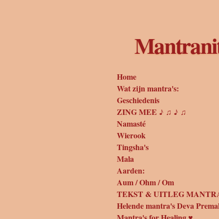
Ga
direct
naar
Mantrani
de
hoofdinhoud
Home
Wat zijn mantra's:
Geschiedenis
ZING MEE ♪ ♫ ♪ ♫
Namasté
Wierook
Tingsha's
Mala
Aarden:
Aum / Ohm / Om
TEKST & UITLEG MANTRA
Helende mantra's Deva Prema
Mantra's for Healing ♥