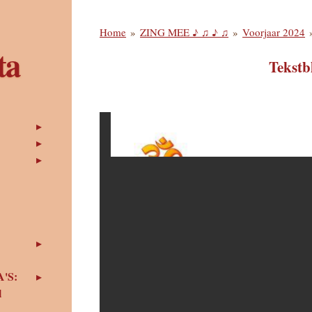
Home
»
ZING MEE ♪ ♫ ♪ ♫
»
Voorjaar 2024
ta
Tekstb
'S:
l