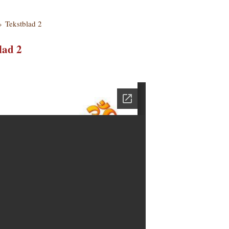
»
Tekstblad 2
lad 2