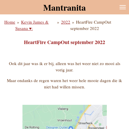
Mantranita
Ga
direct
naar
Home
»
Kevin James &
»
2022
»
HeartFire CampOut
de
Susana ♥:
september 2022
hoofdinhoud
HeartFire CampOut september 2022
Ook dit jaar was ik er bij, alleen was het weer niet zo mooi als
vorig jaar.
Maar ondanks de regen waren het weer hele mooie dagen die ik
niet had willen missen.