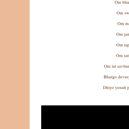
Om bhu
Om sw
Om m
Om ja
Om ta
Om sa
Om tat savit
Bhargo devas
Dhiyo yonah 