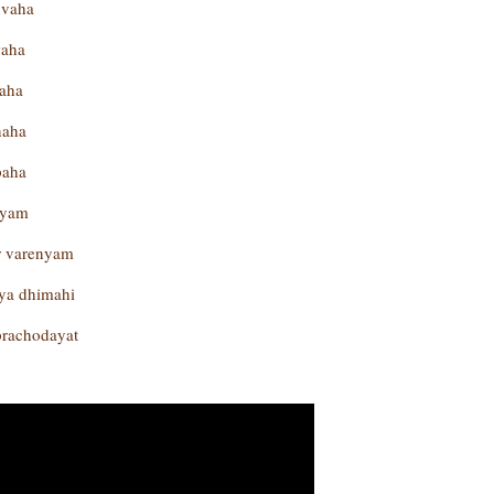
vaha
aha
aha
naha
paha
tyam
ur varenyam
ya dhimahi
prachodayat