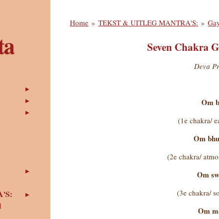
Home
»
TEKST & UITLEG MANTRA'S:
»
Gay
ta
Seven Chakra G
Deva P
Om b
(1e chakra/ e
Om bhu
(2e chakra/ atmo
Om sw
(3e chakra/ so
'S:
l
Om m