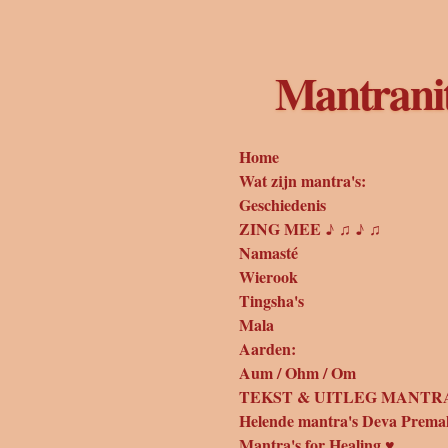
Ga
direct
naar
Mantrani
de
hoofdinhoud
Home
Wat zijn mantra's:
Geschiedenis
ZING MEE ♪ ♫ ♪ ♫
Namasté
Wierook
Tingsha's
Mala
Aarden:
Aum / Ohm / Om
TEKST & UITLEG MANTRA
Helende mantra's Deva Prema
Mantra's for Healing ♥