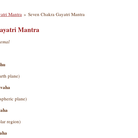
atri Mantra
»
Seven Chakra Gayatri Mantra
ayatri Mantra
remal
hu
arth plane)
vaha
spheric plane)
aha
lar region)
aha