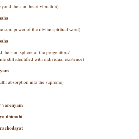
beyond the sun: heart vibration)
naha
e sun: power of the divine spiritual word)
paha
d the sun: sphere of the progenitors/
le still identified with individual existence)
tyam
uth: absorption into the supreme)
ur varenyam
ya dhimahi
prachodayat