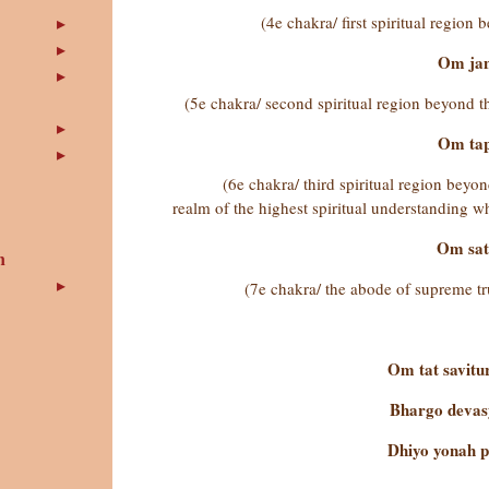
(4e chakra/ first spiritual region 
Om ja
(5e chakra/ second spiritual region beyond th
Om ta
(6e chakra/ third spiritual region beyon
realm of the highest spiritual understanding whi
Om sa
n
(7e chakra/ the abode of supreme tr
Om tat savit
Bhargo devas
Dhiyo yonah 