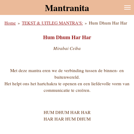
Mantranita
Ga
direct
naar
Home
»
TEKST & UITLEG MANTRA'S:
»
Hum Dhum Har Har
de
hoofdinhoud
Hum Dhum Har Har
Mirabai Ceiba
Met deze mantra eren we de verbinding tussen de binnen- en
buitenwereld.
Het helpt ons het hartchakra te openen en een liefdevolle vorm van
communicatie te creëren.
HUM DHUM HAR HAR
HAR HAR HUM DHUM