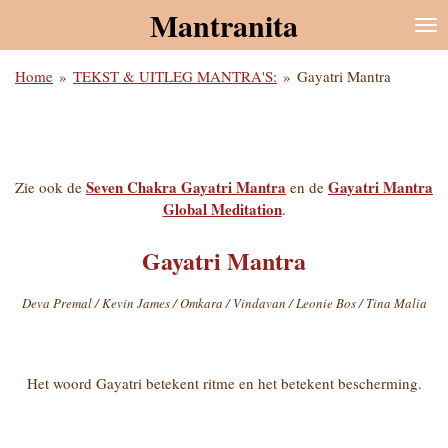
Mantranita
Ga
direct
naar
Home
»
TEKST & UITLEG MANTRA'S:
»
Gayatri Mantra
de
hoofdinhoud
Seven Chakra Gayatri Mantra
Gayatri Mantra
Zie ook de
en de
Global Meditation
.
Gayatri Mantra
Deva Premal / Kevin James / Omkara / Vindavan / Leonie Bos / Tina Malia
Het woord Gayatri betekent ritme en het betekent bescherming.