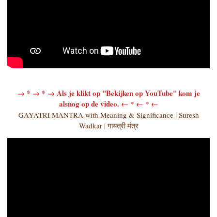
→ * → * → Als je klikt op "Bekijken op YouTube" kom je
alsnog op de video.
← * ← * ←
GAYATRI MANTRA with Meaning & Significance | Suresh
Wadkar | गायत्री मंत्र