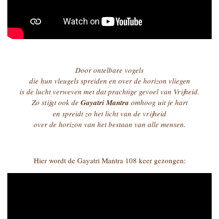
Door ontelbare vogels
die hun vleugels spreiden en over de horizon vliegen
is de lucht verweven met dat prachtige gevoel van Vrijheid.
Zo stijgt ook de
Gayatri Mantra
omhoog uit je hart
en spreidt zo het licht van de vrijheid
over de horizon van het bestaan van alle mensen.
Hier wordt de Gayatri Mantra 108 keer gezongen: