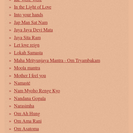
In the Light of Love
Into your hands
Jap Man Sat Nam
Jaya Jaya Devi Mata
Jaya Sita Ram
Let love reign
Lokah Samasta
Maha Mrityunjaya Mantra - Om Tryambakam
Moola mantra
Mother I feel you
Namasté
Nam Myoho Renge Kyo
Nandana Gopala
Narasimha
Om Ah Hung
Om Ama Rani
Om Asatoma