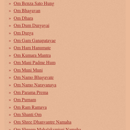
Om Benza Sato Hung
Om Bhagavan
Om Dhara
Om Dum Durgayai
Om Durga
Om Gam Ganapatayae
Om Ham Hanumate
Om Kumara Mantra
Om Mani Padme Hum
Om Muni Muni
Om Namo Bhagavate
Om Namo Narayanaya
Om Parama Prema
Om Purnam
Om Ram Ramaya
Om Shanti Om
Om Shree Dhanvantre Namaha
Om Shreem Mahalaksmiyei Namaha