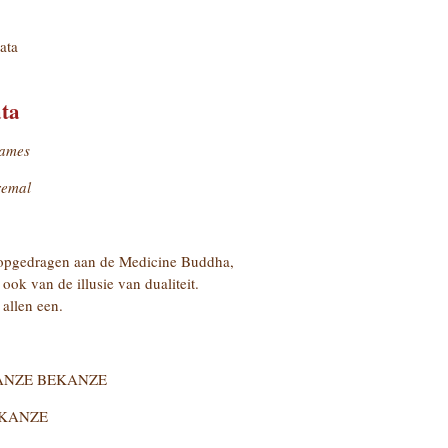
ata
ta
James
remal
, opgedragen aan de Medicine Buddha,
ook van de illusie van dualiteit.
 allen een.
ANZE BEKANZE
KANZE