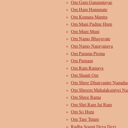
Om Gam Ganapatayae
Om Ham Hanumate
Om Kumara Mantra
Om Mani Padme Hum
Om Muni Muni
Om Namo Bhagavate
Om Namo Narayanaya
Om Parama Prema
Om Purnam
Om Ram Ramaya
Om Shanti Om
Om Shree Dhanvantre Namaha
Om Shreem Mahalaksmiyei N
Om Shree Rama
Om Shri Ram Jai Ram
Om So Hum
Om Tare Tutare
Radha Soami Deva Devi