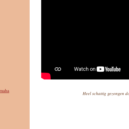
amaha
Heel schattig gezongen do