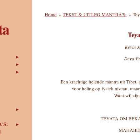
Home
»
TEKST & UITLEG MANTRA'S:
»
Tey
ta
Teya
Kevin 
Deva P
Een krachtige helende mantra uit Tibet
voor heling op fysiek niveau, maar 
Want wij zijn
TEYATA OM BEK
'S:
MAHABE
l