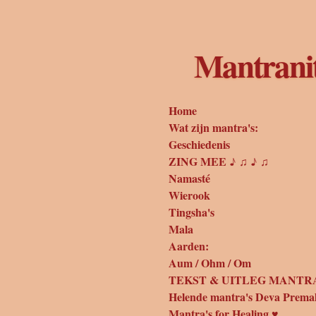
Ga
direct
naar
Mantrani
de
hoofdinhoud
Home
Wat zijn mantra's:
Geschiedenis
ZING MEE ♪ ♫ ♪ ♫
Namasté
Wierook
Tingsha's
Mala
Aarden:
Aum / Ohm / Om
TEKST & UITLEG MANTRA
Helende mantra's Deva Prema
Mantra's for Healing ♥