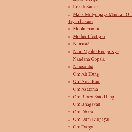
Lokah Samasta
Maha Mrityunjaya Mantra - O
Tryambakam
Moola mantra
Mother I feel you
Namasté
Nam Myoho Renge Kyo
Nandana Gopala
Narasimha
Om Ah Hung
Om Ama Rani
Om Asatoma
Om Benza Sato Hung
Om Bhagavan
Om Dhara
Om Dum Durgayai
Om Durga