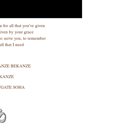
u for all that you’ve given
rgiven by your grace
 to serve you, to remember
all that I need
ANZE BEKANZE
KANZE
GATE SOHA