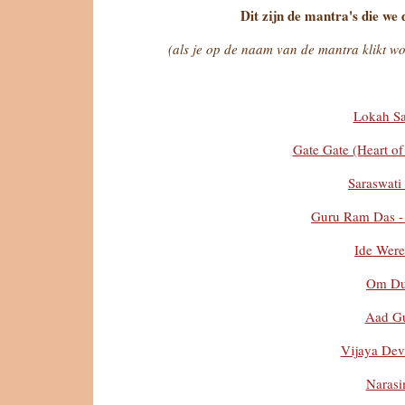
Dit zijn de mantra's die we 
(als je op de naam van de mantra klikt wor
Lokah S
Gate Gate (Heart of
Saraswati
Guru Ram Das -
Ide Wer
Om Du
Aad G
Vijaya Dev
Naras