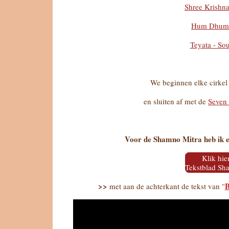
Shree Krishn
Hum Dhum 
Teyata - Sou
We beginnen elke cirkel
en sluiten af met de
Seven 
Voor de Shamno Mitra heb ik e
Klik hie
Tekstblad Sh
>>
B
met aan de achterkant de tekst van
"