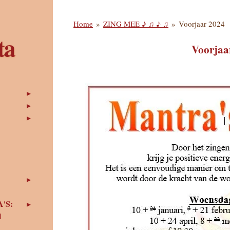
Home
»
ZING MEE ♪ ♫ ♪ ♫
»
Voorjaar 2024
ta
Voorjaa
'S:
l