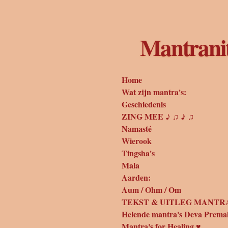
Ga
direct
naar
Mantrani
de
hoofdinhoud
Home
Wat zijn mantra's:
Geschiedenis
ZING MEE ♪ ♫ ♪ ♫
Namasté
Wierook
Tingsha's
Mala
Aarden:
Aum / Ohm / Om
TEKST & UITLEG MANTRA
Helende mantra's Deva Prema
Mantra's for Healing ♥