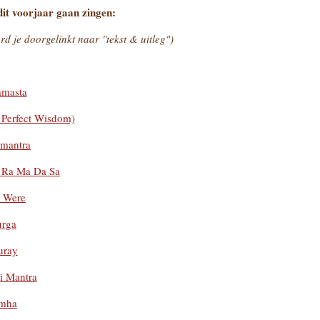
dit voorjaar gaan zingen:
d je doorgelinkt naar "tekst & uitleg")
amasta
 Perfect Wisdom)
 mantra
 Ra Ma Da Sa
e Were
rga
uray
i Mantra
imha