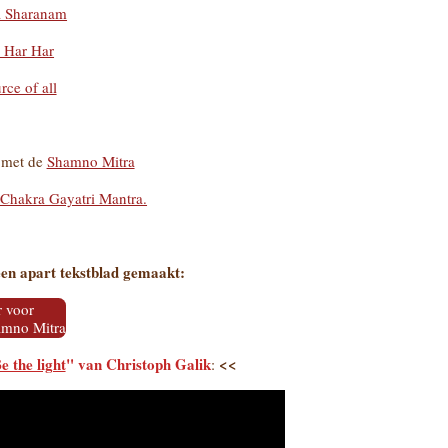
a Sharanam
Har Har
rce of all
 met de
Shamno Mitra
Chakra Gayatri Mantra.
en apart tekstblad gemaakt:
r voor
amno Mitra
e the light
" van Christoph Galik
<<
: