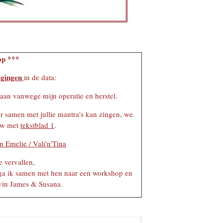
op ***
igingen
in de data:
gaan vanwege mijn operatie en herstel.
 samen met jullie mantra's kan zingen, we
uw met
tekstblad 1
.
n Emelie / Vali'n'Tina
 vervallen,
 ga ik samen met hen naar een workshop en
vin James & Susana.