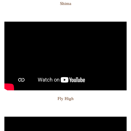
Shima
Fly High