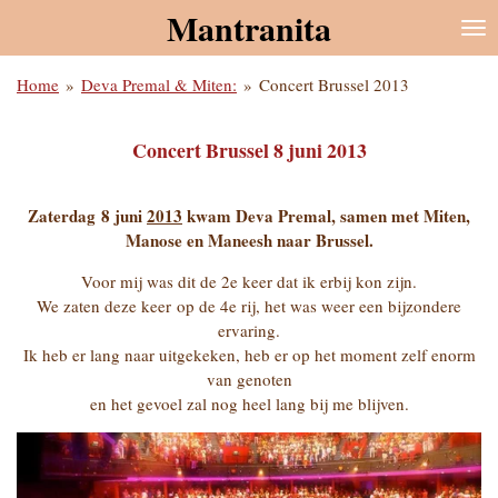
Mantranita
Ga
direct
naar
Home
»
Deva Premal & Miten:
»
Concert Brussel 2013
de
hoofdinhoud
Concert Brussel 8 juni 2013
Zaterdag 8 juni
2013
kwam Deva Premal, samen met Miten,
Manose en Maneesh naar Brussel.
Voor mij was dit de 2e keer dat ik erbij kon zijn.
We zaten deze keer op de 4e rij, het was weer een bijzondere
ervaring.
Ik heb er lang naar uitgekeken, heb er op het moment zelf enorm
van genoten
en het gevoel zal nog heel lang bij me blijven.