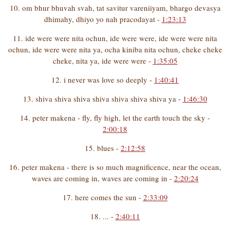
10. om bhur bhuvah svah, tat savitur vareniiyam, bhargo devasya
dhimahy, dhiyo yo nah pracodayat -
1:23:13
11. ide were were nita ochun, ide were were, ide were were nita
ochun, ide were were nita ya, ocha kiniba nita ochun, cheke cheke
cheke, nita ya, ide were were -
1:35:05
12. i never was love so deeply -
1:40:41
13. shiva shiva shiva shiva shiva shiva shiva ya -
1:46:30
14. peter makena - fly, fly high, let the earth touch the sky -
2:00:18
15. blues -
2:12:58
16. peter makena - there is so much magnificence, near the ocean,
waves are coming in, waves are coming in -
2:20:24
17. here comes the sun -
2:33:09
18. ... -
2:40:11