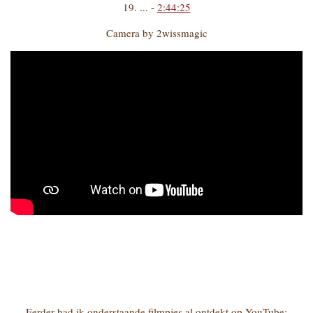
19. ... -
2:44:25
Camera by 2wissmagic
Eerder had ik onderstaande filmpjes al ontdekt op YouTube: