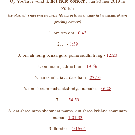
het hele concert
Op YouTube vond ik
van 30 mei 2013 in
Zürich
(de playlist is niet precies hetzelfde als in Brussel, maar het is natuurlijk een
prachtig concert)
1. om om om -
0:43
2. ... -
1:39
3. om ah hung benza guru pema siddhi hung -
12:20
4. om mani padme hum -
19:56
5. narasimha tava dasoham -
27:10
6. om shreem mahalakshmiyei namaha -
46:28
7. ... -
54:59
8. om shree rama sharanam mama, om shree krishna sharanam
mama -
1:01:33
9. ilumina -
1:16:01