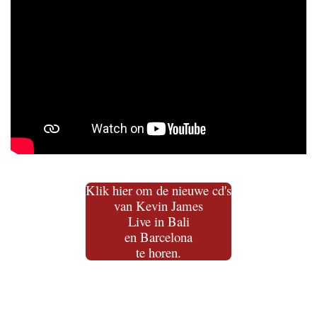
Klik hier om de nieuwe cd's
van Kevin James
Live in Bali
en Barcelona
te horen.