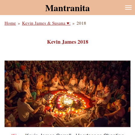
Mantranita
Ga
direct
naar
Home
»
Kevin James & Susana ♥:
»
2018
de
hoofdinhoud
Kevin James 2018