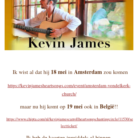
18 mei
Amsterdam
Ik wist al dat hij
in
zou komen
https://kevinjamesheartsongs.com/event/amsterdam-vondelkerk-
church/
19 mei
België
maar nu hij komt op
ook in
!!
https://www.chipta.com/nl/kevinjamescarrollheartsongschantingcircle/11530/se
lectticket/
Ik heb de kaarten inmiddels al binnen.