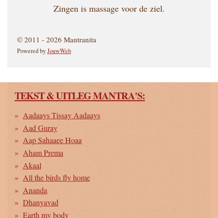
Zingen is massage voor de ziel.
© 2011 - 2026 Mantranita
Powered by
JouwWeb
TEKST & UITLEG MANTRA'S:
Aadaays Tissay Aadaays
Aad Guray
Aap Sahaaee Hoaa
Aham Prema
Akaal
All the birds fly home
Ananda
Dhanyavad
Earth my body