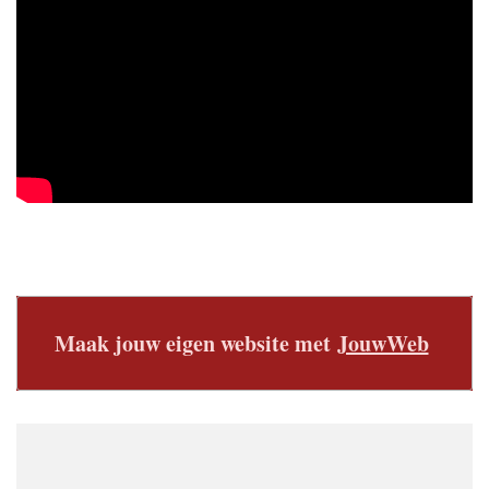
Maak jouw eigen website met
JouwWeb