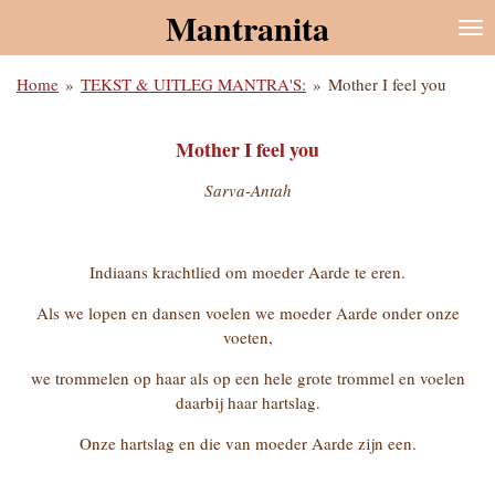
Mantranita
Ga
direct
naar
Home
»
TEKST & UITLEG MANTRA'S:
»
Mother I feel you
de
hoofdinhoud
Mother I feel you
Sarva-Antah
Indiaans krachtlied om moeder Aarde te eren.
Als we lopen en dansen voelen we moeder Aarde onder onze
voeten,
we trommelen op haar als op een hele grote trommel en voelen
daarbij haar hartslag.
Onze hartslag en die van moeder Aarde zijn een.