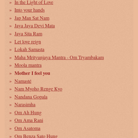
In the Light of Love
Into your hands
Jap Man Sat Nam
Jaya Jaya Devi Mata
Jaya Sita Ram
Let love reign
Lokah Samasta
Maha Mrityunjaya Mantra - Om Tryambakam
Moola mantra
Mother I feel you
Namasté
Nam Myoho Renge Kyo
Nandana Gopala
Narasimha
Om Ah Hung
Om Ama Rani
Om Asatoma
Om Benza Sato Hung