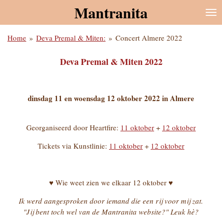
Mantranita
Ga
direct
naar
Home
»
Deva Premal & Miten:
»
Concert Almere 2022
de
hoofdinhoud
Deva Premal & Miten 2022
dinsdag 11 en woensdag 12 oktober 2022 in Almere
Georganiseerd door Heartfire:
11 oktober
+
12 oktober
Tickets via Kunstlinie:
11 oktober
+
12 oktober
♥ Wie weet zien we elkaar 12 oktober ♥
Ik werd aangesproken door iemand die een rij voor mij zat.
"Jij bent toch wel van de Mantranita website?" Leuk hè?