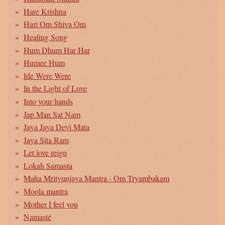
Hare Krishna
Hari Om Shiva Om
Healing Song
Hum Dhum Har Har
Humee Hum
Ide Were Were
In the Light of Love
Into your hands
Jap Man Sat Nam
Jaya Jaya Devi Mata
Jaya Sita Ram
Let love reign
Lokah Samasta
Maha Mrityunjaya Mantra - Om Tryambakam
Moola mantra
Mother I feel you
Namasté