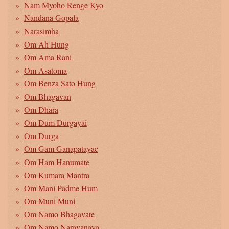
Nam Myoho Renge Kyo
Nandana Gopala
Narasimha
Om Ah Hung
Om Ama Rani
Om Asatoma
Om Benza Sato Hung
Om Bhagavan
Om Dhara
Om Dum Durgayai
Om Durga
Om Gam Ganapatayae
Om Ham Hanumate
Om Kumara Mantra
Om Mani Padme Hum
Om Muni Muni
Om Namo Bhagavate
Om Namo Narayanaya