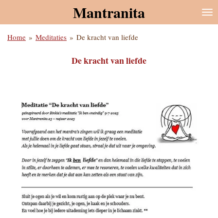
Mantranita
Ga
direct
naar
Home
»
Meditaties
»
De kracht van liefde
de
hoofdinhoud
De kracht van liefde