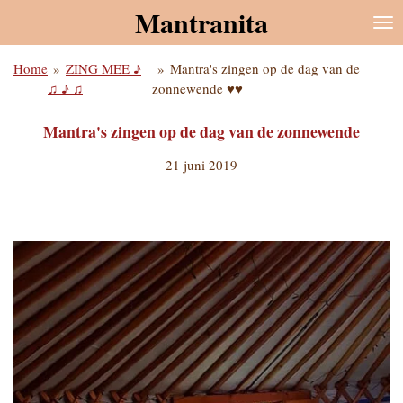
Mantranita
Ga
direct
naar
Home
»
ZING MEE ♪
»
Mantra's zingen op de dag van de
de
♫ ♪ ♫
zonnewende ♥♥
hoofdinhoud
Mantra's zingen op de dag van de zonnewende
21 juni 2019