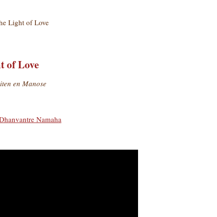
the Light of Love
t of Love
iten en Manose
Dhanvantre Namaha