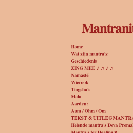
Ga
direct
naar
Mantrani
de
hoofdinhoud
Home
Wat zijn mantra's:
Geschiedenis
ZING MEE ♪ ♫ ♪ ♫
Namasté
Wierook
Tingsha's
Mala
Aarden:
Aum / Ohm / Om
TEKST & UITLEG MANTRA
Helende mantra's Deva Prema
Mantra's for Healing ♥