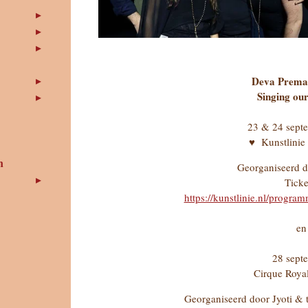
Deva Prema
Singing ou
23 & 24 sept
♥ Kunstlinie
n
Georganiseerd d
Ticke
https://kunstlinie.nl/progr
en
28 sept
Cirque Roya
Georganiseerd door Jyoti &