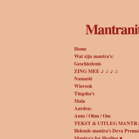
Ga
direct
naar
Mantrani
de
hoofdinhoud
Home
Wat zijn mantra's:
Geschiedenis
ZING MEE ♪ ♫ ♪ ♫
Namasté
Wierook
Tingsha's
Mala
Aarden:
Aum / Ohm / Om
TEKST & UITLEG MANTRA
Helende mantra's Deva Prema
Mantra's for Healing ♥