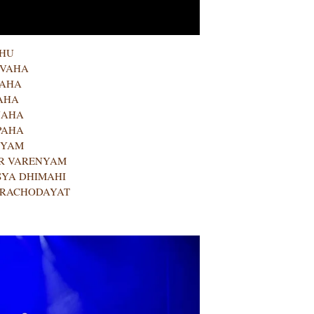
BHU
UVAHA
WAHA
AHA
NAHA
PAHA
TYAM
UR VARENYAM
YA DHIMAHI
PRACHODAYAT