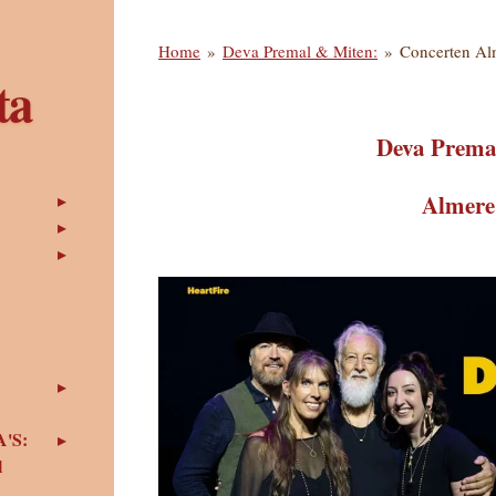
Home
»
Deva Premal & Miten:
»
Concerten Al
ta
Deva Prema
Almere
'S:
l