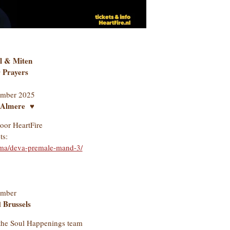
l & Miten
r Prayers
ember 2025
Almere ♥
oor HeartFire
ts:
amma/deva-premale-mand-3/
ember
Brussels
l
 the Soul Happenings team