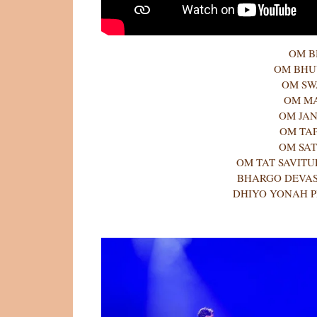
OM 
OM BH
OM S
OM M
OM JA
OM TA
OM SA
OM TAT SAVIT
BHARGO DEVAS
DHIYO YONAH 