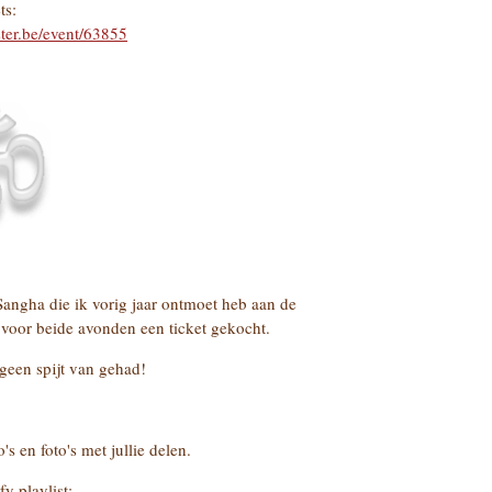
ts:
ter.be/event/63855
angha die ik vorig jaar ontmoet heb aan de
ok voor beide avonden een ticket gekocht.
geen spijt van gehad!
s en foto's met jullie delen.
y playlist: