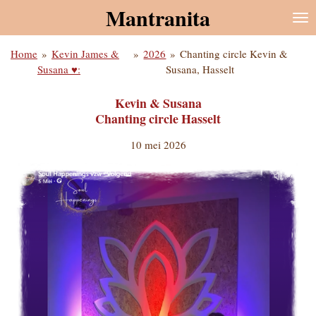
Mantranita
Ga
direct
naar
Home
»
Kevin James &
»
2026
»
Chanting circle Kevin &
de
Susana ♥:
Susana, Hasselt
hoofdinhoud
Kevin & Susana
Chanting circle Hasselt
10 mei 2026