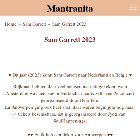
Mantranita
Ga
direct
naar
Home
»
Sam Garrett
»
Sam Garrett 2023
de
hoofdinhoud
Sam Garrett 2023
♥ Dit jaar (2023) komt Sam Garrett naar Nederland en België ♥
Blijkbaar hebben daar veel mensen naar uit gekeken, want
Amsterdam was heel snel uitverkocht, daar is zelfs een 2e concert
georganiseerd door HeartFire.
En Antwerpen ging ook heel snel, daar waren begin juni nog maar
4 tickets beschikbaar, dat is georganiseerd door Jyoti van
SoulHappenings.
♥♥ En ik heb een ticket voor Antwerpen ♥♥