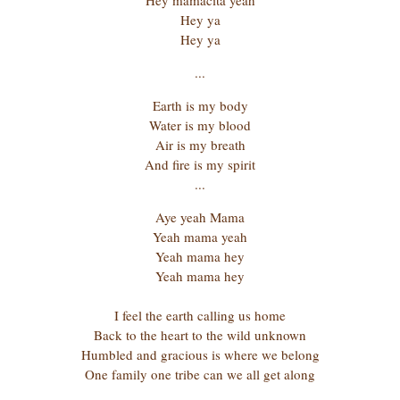
Hey mamacita yeah
Hey ya
Hey ya
...
Earth is my body
Water is my blood
Air is my breath
And fire is my spirit
...
Aye yeah Mama
Yeah mama yeah
Yeah mama hey
Yeah mama hey
I feel the earth calling us home
Back to the heart to the wild unknown
Humbled and gracious is where we belong
One family one tribe can we all get along