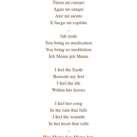
Tierra mi cuerpo
Agua mi sangre
Aire mi aiento
E fuego mi espíritu
...
Jah yeah
You bring us medication
You bring us meditation
Jeh Mama jeh Mama
I feel the Earth
Beneath my feet
I feel the life
Within her leaves
I feel her song
In the rain that falls
I feel the warmth
In her heart that calls
...
Hey Mama hey Mama hey